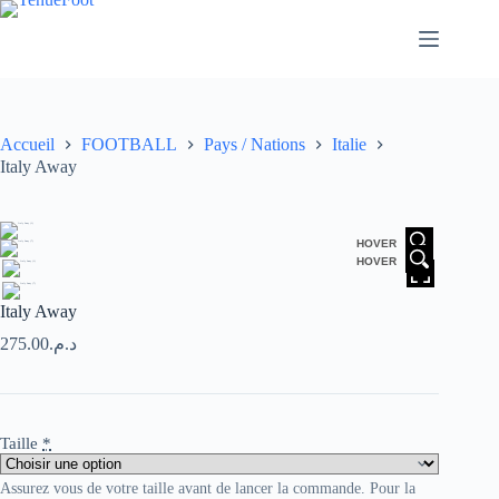
Passer
au
contenu
Accueil
FOOTBALL
Pays / Nations
Italie
Italy Away
HOVER
HOVER
Italy Away
275.00
د.م.
Taille
*
Assurez vous de votre taille avant de lancer la commande. Pour la