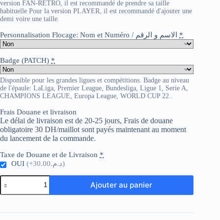
version FAN-RETRO, il est recommandé de prendre sa taille
habituelle Pour la version PLAYER, il est recommandé d'ajouter une
demi voire une taille.
Personnalisation Flocage: Nom et Numéro / الاسم و الرقم
*
Badge (PATCH)
*
Disponible pour les grandes ligues et compétitions. Badge au niveau
de l'épaule: LaLiga, Premier League, Bundesliga, Ligue 1, Serie A,
CHAMPIONS LEAGUE, Europa League, WORLD CUP 22..
Frais Douane et livraison
Le délai de livraison est de 20-25 jours, Frais de douane
obligatoire 30 DH/maillot sont payés maintenant au moment
du lancement de la commande.
Taxe de Douane et de Livraison
*
OUI
(+د.م.30.00)
quantité
Ajouter au panier
de
Italy
Away