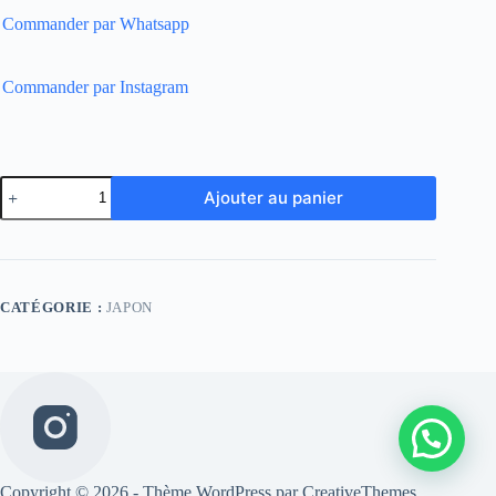
Commander par Whatsapp
Commander par Instagram
quantité
Ajouter au panier
de
Japan
Home
Player
Version
CATÉGORIE :
JAPON
Copyright © 2026 - Thème WordPress par
CreativeThemes
.