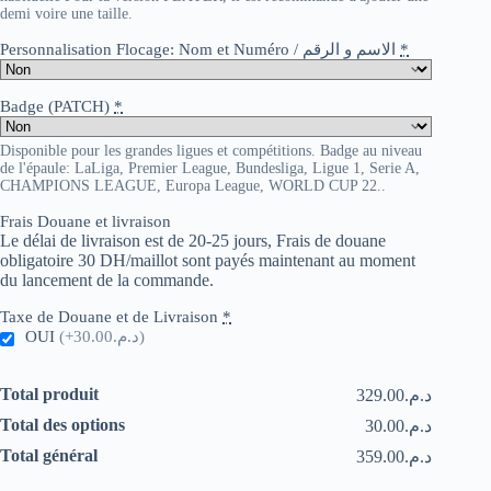
demi voire une taille.
Personnalisation Flocage: Nom et Numéro / الاسم و الرقم
*
Badge (PATCH)
*
Disponible pour les grandes ligues et compétitions. Badge au niveau
de l'épaule: LaLiga, Premier League, Bundesliga, Ligue 1, Serie A,
CHAMPIONS LEAGUE, Europa League, WORLD CUP 22..
Frais Douane et livraison
Le délai de livraison est de 20-25 jours, Frais de douane
obligatoire 30 DH/maillot sont payés maintenant au moment
du lancement de la commande.
Taxe de Douane et de Livraison
*
OUI
(+د.م.30.00)
Total produit
د.م.329.00
Total des options
د.م.30.00
Total général
د.م.359.00