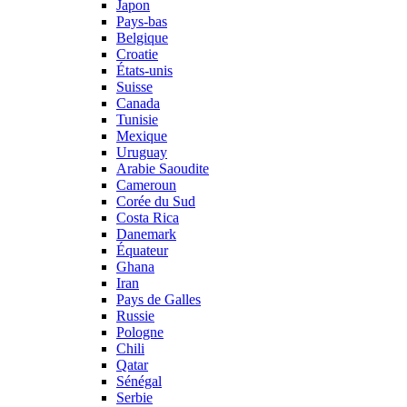
Japon
Pays-bas
Belgique
Croatie
États-unis
Suisse
Canada
Tunisie
Mexique
Uruguay
Arabie Saoudite
Cameroun
Corée du Sud
Costa Rica
Danemark
Équateur
Ghana
Iran
Pays de Galles
Russie
Pologne
Chili
Qatar
Sénégal
Serbie