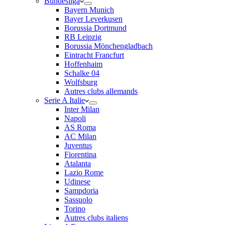
Bundesliga
Bayern Munich
Bayer Leverkusen
Borussia Dortmund
RB Leipzig
Borussia Mönchengladbach
Eintracht Francfurt
Hoffenhaim
Schalke 04
Wolfsburg
Autres clubs allemands
Serie A Italie
Inter Milan
Napoli
AS Roma
AC Milan
Juventus
Fiorentina
Atalanta
Lazio Rome
Udinese
Sampdoria
Sassuolo
Torino
Autres clubs italiens