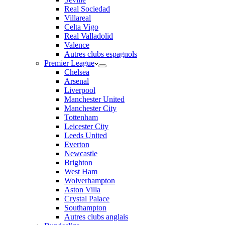
Real Sociedad
Villareal
Celta Vigo
Real Valladolid
Valence
Autres clubs espagnols
Premier League
Chelsea
Arsenal
Liverpool
Manchester United
Manchester City
Tottenham
Leicester City
Leeds United
Everton
Newcastle
Brighton
West Ham
Wolverhampton
Aston Villa
Crystal Palace
Southampton
Autres clubs anglais