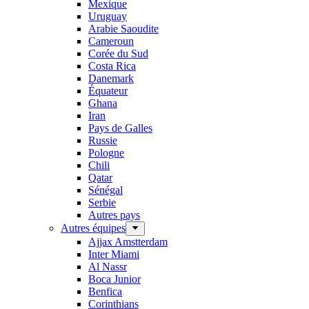
Mexique
Uruguay
Arabie Saoudite
Cameroun
Corée du Sud
Costa Rica
Danemark
Équateur
Ghana
Iran
Pays de Galles
Russie
Pologne
Chili
Qatar
Sénégal
Serbie
Autres pays
Autres équipes
Ajjax Amstterdam
Inter Miami
Al Nassr
Boca Junior
Benfica
Corinthians