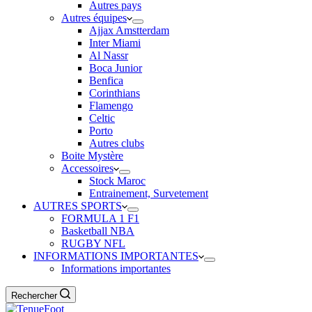
Autres pays
Autres équipes
Ajjax Amstterdam
Inter Miami
Al Nassr
Boca Junior
Benfica
Corinthians
Flamengo
Celtic
Porto
Autres clubs
Boite Mystère
Accessoires
Stock Maroc
Entrainement, Survetement
AUTRES SPORTS
FORMULA 1 F1
Basketball NBA
RUGBY NFL
INFORMATIONS IMPORTANTES
Informations importantes
Rechercher