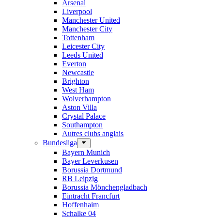
Arsenal
Liverpool
Manchester United
Manchester City
Tottenham
Leicester City
Leeds United
Everton
Newcastle
Brighton
West Ham
Wolverhampton
Aston Villa
Crystal Palace
Southampton
Autres clubs anglais
Bundesliga
Bayern Munich
Bayer Leverkusen
Borussia Dortmund
RB Leipzig
Borussia Mönchengladbach
Eintracht Francfurt
Hoffenhaim
Schalke 04