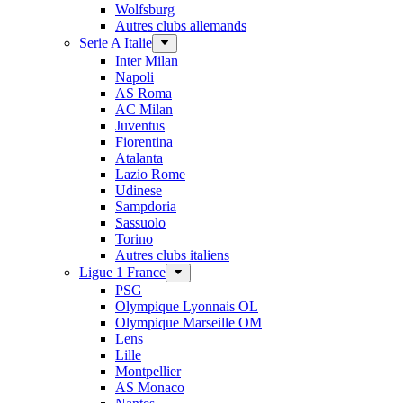
Wolfsburg
Autres clubs allemands
Serie A Italie
Inter Milan
Napoli
AS Roma
AC Milan
Juventus
Fiorentina
Atalanta
Lazio Rome
Udinese
Sampdoria
Sassuolo
Torino
Autres clubs italiens
Ligue 1 France
PSG
Olympique Lyonnais OL
Olympique Marseille OM
Lens
Lille
Montpellier
AS Monaco