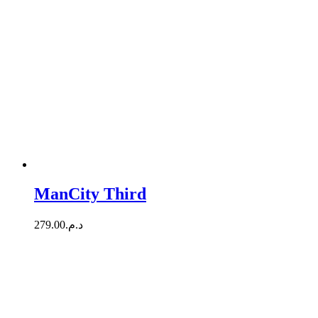
ManCity Third
279.00
د.م.