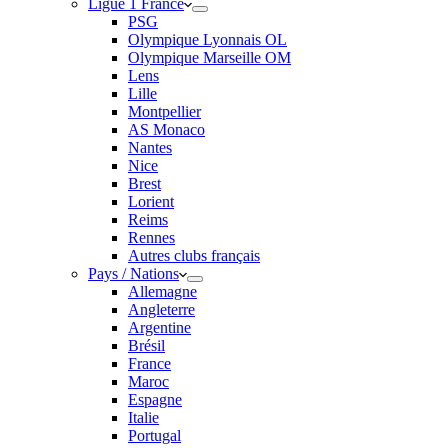
Ligue 1 France
PSG
Olympique Lyonnais OL
Olympique Marseille OM
Lens
Lille
Montpellier
AS Monaco
Nantes
Nice
Brest
Lorient
Reims
Rennes
Autres clubs français
Pays / Nations
Allemagne
Angleterre
Argentine
Brésil
France
Maroc
Espagne
Italie
Portugal