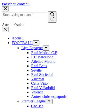
Passer au contenu
Aucun résultat
Accueil
FOOTBALL
Liga Espagne
Real Madrid C.F
F.C Barcelone
Atletico Madrid
Real Bétis
Séville
Real Sociedad
Villareal
Celta Vigo
Real Valladolid
Valence
Autres clubs espagnols
Premier League
Chelsea