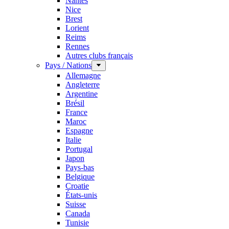
Nantes
Nice
Brest
Lorient
Reims
Rennes
Autres clubs français
Pays / Nations
Allemagne
Angleterre
Argentine
Brésil
France
Maroc
Espagne
Italie
Portugal
Japon
Pays-bas
Belgique
Croatie
États-unis
Suisse
Canada
Tunisie