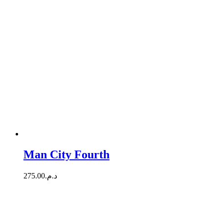
Man City Fourth
275.00
د.م.