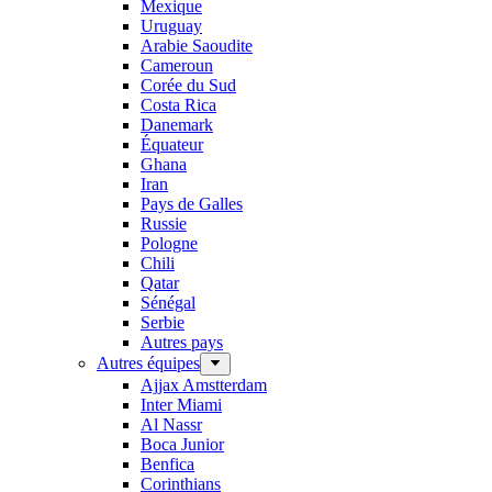
Mexique
Uruguay
Arabie Saoudite
Cameroun
Corée du Sud
Costa Rica
Danemark
Équateur
Ghana
Iran
Pays de Galles
Russie
Pologne
Chili
Qatar
Sénégal
Serbie
Autres pays
Autres équipes
Ajjax Amstterdam
Inter Miami
Al Nassr
Boca Junior
Benfica
Corinthians