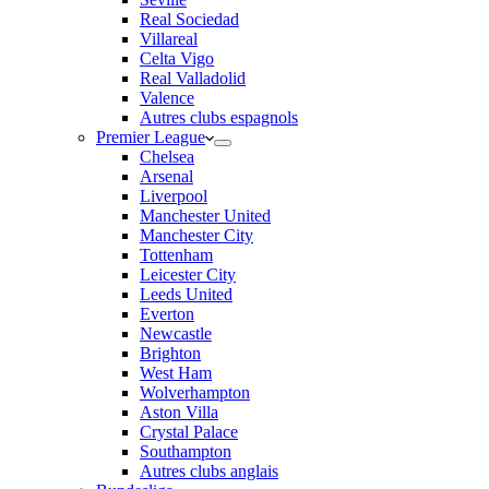
Real Sociedad
Villareal
Celta Vigo
Real Valladolid
Valence
Autres clubs espagnols
Premier League
Chelsea
Arsenal
Liverpool
Manchester United
Manchester City
Tottenham
Leicester City
Leeds United
Everton
Newcastle
Brighton
West Ham
Wolverhampton
Aston Villa
Crystal Palace
Southampton
Autres clubs anglais