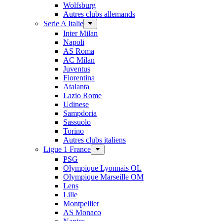
Wolfsburg
Autres clubs allemands
Serie A Italie
Inter Milan
Napoli
AS Roma
AC Milan
Juventus
Fiorentina
Atalanta
Lazio Rome
Udinese
Sampdoria
Sassuolo
Torino
Autres clubs italiens
Ligue 1 France
PSG
Olympique Lyonnais OL
Olympique Marseille OM
Lens
Lille
Montpellier
AS Monaco