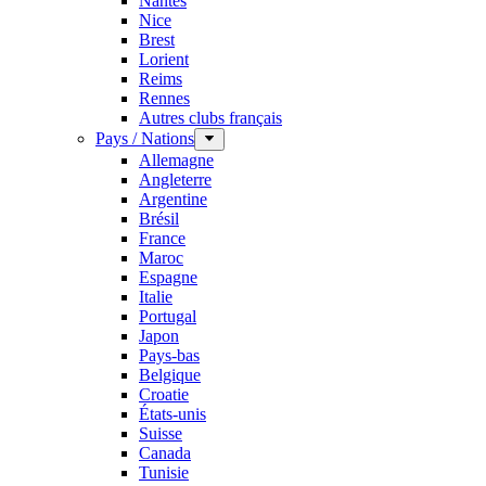
Nantes
Nice
Brest
Lorient
Reims
Rennes
Autres clubs français
Pays / Nations
Allemagne
Angleterre
Argentine
Brésil
France
Maroc
Espagne
Italie
Portugal
Japon
Pays-bas
Belgique
Croatie
États-unis
Suisse
Canada
Tunisie