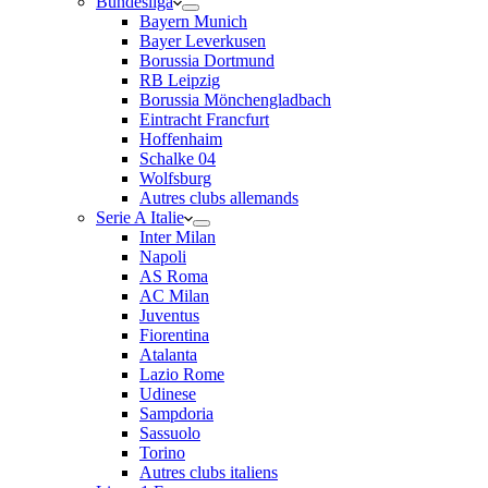
Bundesliga
Bayern Munich
Bayer Leverkusen
Borussia Dortmund
RB Leipzig
Borussia Mönchengladbach
Eintracht Francfurt
Hoffenhaim
Schalke 04
Wolfsburg
Autres clubs allemands
Serie A Italie
Inter Milan
Napoli
AS Roma
AC Milan
Juventus
Fiorentina
Atalanta
Lazio Rome
Udinese
Sampdoria
Sassuolo
Torino
Autres clubs italiens