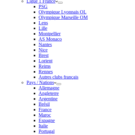
Ligue 1 France
PSG
Olympique Lyonnais OL
Olympique Marseille OM
Lens
Lille
Montpellier
AS Monaco
Nantes
Nice
Brest
Lorient
Reims
Rennes
Autres clubs français
Pays / Nations
Allemagne
Angleterre
Argentine
Brésil
France
Maroc
Espagne
Italie
Portugal