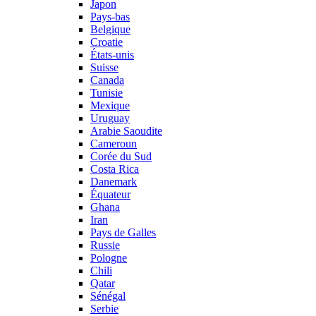
Japon
Pays-bas
Belgique
Croatie
États-unis
Suisse
Canada
Tunisie
Mexique
Uruguay
Arabie Saoudite
Cameroun
Corée du Sud
Costa Rica
Danemark
Équateur
Ghana
Iran
Pays de Galles
Russie
Pologne
Chili
Qatar
Sénégal
Serbie