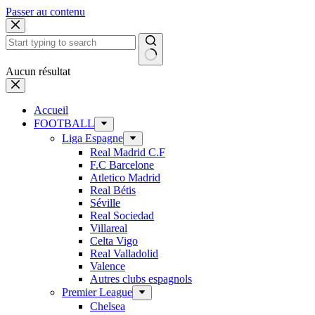
Passer au contenu
Aucun résultat
Accueil
FOOTBALL
Liga Espagne
Real Madrid C.F
F.C Barcelone
Atletico Madrid
Real Bétis
Séville
Real Sociedad
Villareal
Celta Vigo
Real Valladolid
Valence
Autres clubs espagnols
Premier League
Chelsea