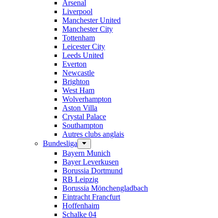
Arsenal
Liverpool
Manchester United
Manchester City
Tottenham
Leicester City
Leeds United
Everton
Newcastle
Brighton
West Ham
Wolverhampton
Aston Villa
Crystal Palace
Southampton
Autres clubs anglais
Bundesliga
Bayern Munich
Bayer Leverkusen
Borussia Dortmund
RB Leipzig
Borussia Mönchengladbach
Eintracht Francfurt
Hoffenhaim
Schalke 04