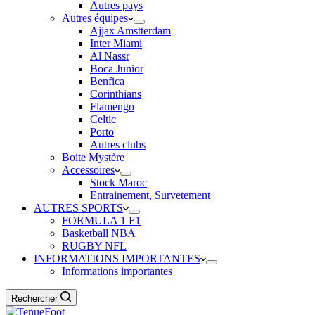
Autres pays
Autres équipes
Ajjax Amstterdam
Inter Miami
Al Nassr
Boca Junior
Benfica
Corinthians
Flamengo
Celtic
Porto
Autres clubs
Boite Mystère
Accessoires
Stock Maroc
Entrainement, Survetement
AUTRES SPORTS
FORMULA 1 F1
Basketball NBA
RUGBY NFL
INFORMATIONS IMPORTANTES
Informations importantes
Rechercher