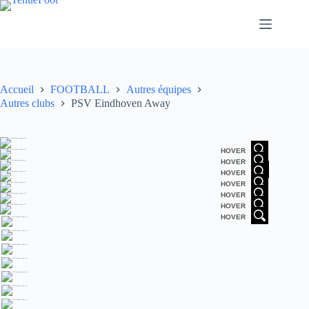
Passer
au
contenu
Accueil
FOOTBALL
Autres équipes
Autres clubs
PSV Eindhoven Away
HOVER
HOVER
HOVER
HOVER
HOVER
HOVER
HOVER