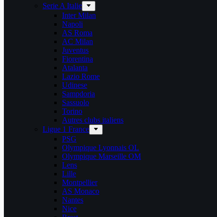
Serie A Italie
Inter Milan
Napoli
AS Roma
AC Milan
Juventus
Fiorentina
Atalanta
Lazio Rome
Udinese
Sampdoria
Sassuolo
Torino
Autres clubs italiens
Ligue 1 France
PSG
Olympique Lyonnais OL
Olympique Marseille OM
Lens
Lille
Montpellier
AS Monaco
Nantes
Nice