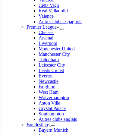
Celta Vigo
Real Valladolid
Valence
Autres clubs espagnols
Premier League
Chelsea
Arsenal
Liverpool
Manchester United
Manchester City
Tottenham
Leicester City
Leeds United
Everton
Newcastle
Brighton
West Ham
Wolverhampton
Aston Villa
Crystal Palace
Southampton
Autres clubs anglais
Bundesliga
Bayern Munich