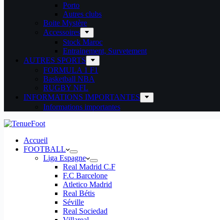
Porto
Autres clubs
Boite Mystère
Accessoires
Stock Maroc
Entrainement, Survetement
AUTRES SPORTS
FORMULA 1 F1
Basketball NBA
RUGBY NFL
INFORMATIONS IMPORTANTES
Informations importantes
Accueil
FOOTBALL
Liga Espagne
Real Madrid C.F
F.C Barcelone
Atletico Madrid
Real Bétis
Séville
Real Sociedad
Villareal