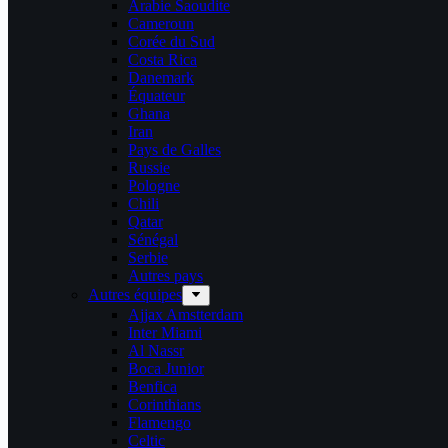
Arabie Saoudite
Cameroun
Corée du Sud
Costa Rica
Danemark
Équateur
Ghana
Iran
Pays de Galles
Russie
Pologne
Chili
Qatar
Sénégal
Serbie
Autres pays
Autres équipes
Ajjax Amstterdam
Inter Miami
Al Nassr
Boca Junior
Benfica
Corinthians
Flamengo
Celtic