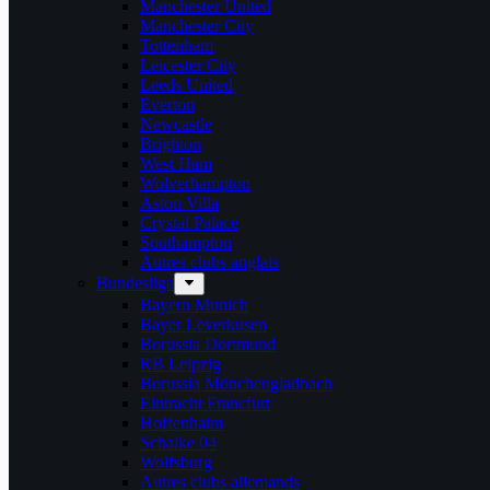
Manchester United
Manchester City
Tottenham
Leicester City
Leeds United
Everton
Newcastle
Brighton
West Ham
Wolverhampton
Aston Villa
Crystal Palace
Southampton
Autres clubs anglais
Bundesliga
Bayern Munich
Bayer Leverkusen
Borussia Dortmund
RB Leipzig
Borussia Mönchengladbach
Eintracht Francfurt
Hoffenhaim
Schalke 04
Wolfsburg
Autres clubs allemands