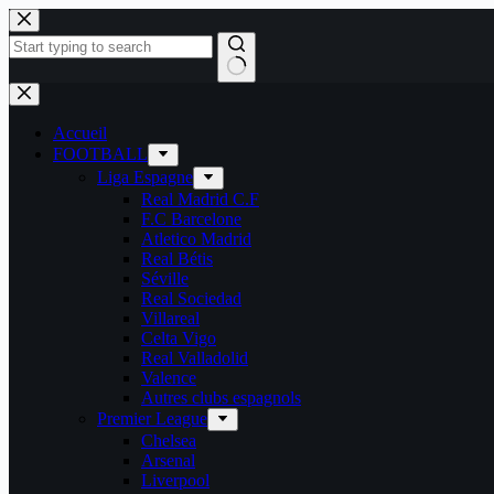
Passer
au
contenu
Aucun
résultat
Accueil
FOOTBALL
Liga Espagne
Real Madrid C.F
F.C Barcelone
Atletico Madrid
Real Bétis
Séville
Real Sociedad
Villareal
Celta Vigo
Real Valladolid
Valence
Autres clubs espagnols
Premier League
Chelsea
Arsenal
Liverpool