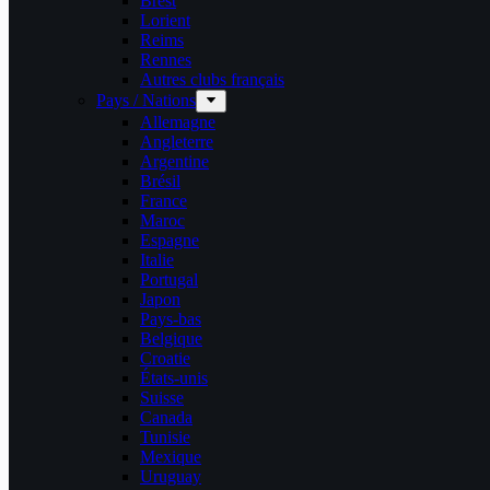
Brest
Lorient
Reims
Rennes
Autres clubs français
Pays / Nations
Allemagne
Angleterre
Argentine
Brésil
France
Maroc
Espagne
Italie
Portugal
Japon
Pays-bas
Belgique
Croatie
États-unis
Suisse
Canada
Tunisie
Mexique
Uruguay